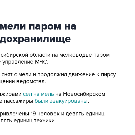
 мели паром на
одохранилище
восибирской области на мелководье паром
е управление МЧС.
м снят с мели и продолжил движение к пирсу
бщении ведомства.
сажирами
сел на мель
на Новосибирском
се пассажиры
были эвакуированы
.
ривлечены 19 человек и девять единиц
 пять единиц техники.