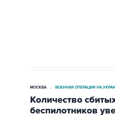
Беспилотные технологии и ИИ н
агрокомплексов
Социальная реклама, АНО «Национальные приоритеты».
И
Путин вывел "Шереметьево" из 
препятствие для приватизации
МОСКВА
ВОЕННАЯ ОПЕРАЦИЯ НА УКРА
→
Количество сбитых
беспилотников уве