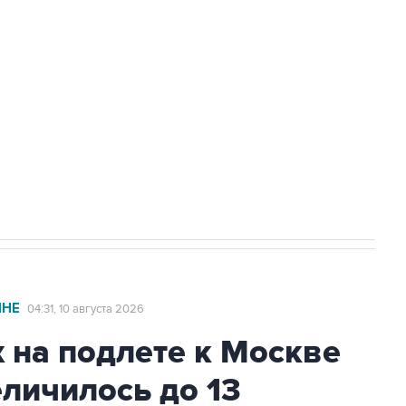
а службе у электросетевых объектов и
НН 7725383515 Erid: F7NfYUJCUneVdwcydK6A
стратегического списка с целью снять
ИНЕ
04:31, 10 августа 2026
 на подлете к Москве
личилось до 13