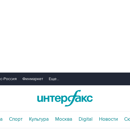
с-Россия
Финмаркет
Еще...
а
Спорт
Культура
Москва
Digital
Новости
С