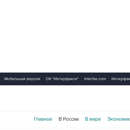
Мобильная версия
Об "Интерфаксе"
Interfax.com
Интерфак
Главное
В России
В мире
Экономик