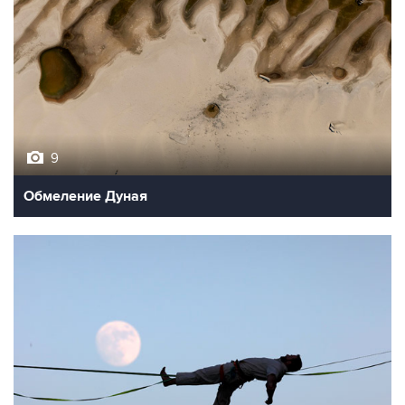
9
Обмеление Дуная