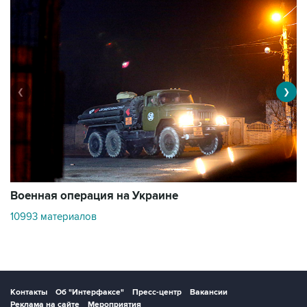
❮
❯
Военная операция на Украине
О
10993 материалов
3
Контакты
Об "Интерфаксе"
Пресс-центр
Вакансии
Реклама на сайте
Мероприятия