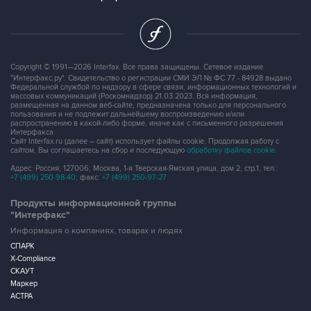
Copyright © 1991—2026 Interfax. Все права защищены. Сетевое издание
"Интерфакс.ру". Свидетельство о регистрации СМИ ЭЛ № ФС 77 - 84928 выдано
Федеральной службой по надзору в сфере связи, информационных технологий и
массовых коммуникаций (Роскомнадзор) 21.03.2023. Вся информация,
размещенная на данном веб-сайте, предназначена только для персонального
пользования и не подлежит дальнейшему воспроизведению и/или
распространению в какой-либо форме, иначе как с письменного разрешения
Интерфакса.
Сайт Interfax.ru (далее – сайт) использует файлы cookie. Продолжая работу с
сайтом, Вы соглашаетесь на сбор и последующую
обработку файлов cookie
.
Адрес: Россия, 127006, Москва, 1-я Тверская-Ямская улица, дом 2, стр.1, тел.:
+7 (499) 250-98-40
, факс:
+7 (499) 250-97-27
Продукты информационной группы
"Интерфакс"
Информация о компаниях, товарах и людях
СПАРК
X-Compliance
СКАУТ
Маркер
АСТРА
Новости и рынки
Новости "Интерфакса"