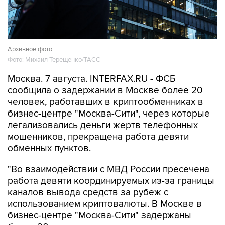
Архивное фото
Фото: Михаил Терещенко/ТАСС
Москва. 7 августа. INTERFAX.RU - ФСБ
сообщила о задержании в Москве более 20
человек, работавших в криптообменниках в
бизнес-центре "Москва-Сити", через которые
легализовались деньги жертв телефонных
мошенников, прекращена работа девяти
обменных пунктов.
"Во взаимодействии с МВД России пресечена
работа девяти координируемых из-за границы
каналов вывода средств за рубеж с
использованием криптовалюты. В Москве в
бизнес-центре "Москва-Сити" задержаны
более 20 сотрудников незарегистрированных
пунктов обмена криптовалюты, через которые