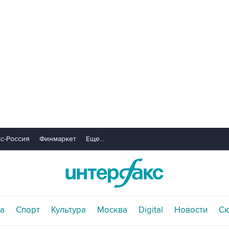
с-Россия
Финмаркет
Еще...
а
Спорт
Культура
Москва
Digital
Новости
С