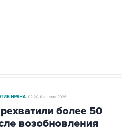
а службе у электросетевых объектов и
НН 7725383515 Erid: F7NfYUJCUneVdwcydK6A
2027 года импорт, выпуск и обращение
ОТИВ ИРАНА
02:20, 8 августа 2026
ехватили более 50
осле возобновления