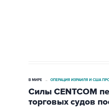
Беспилотные технологии и ИИ н
агрокомплексов
Социальная реклама, АНО «Национальные приоритеты».
И
Кабмин РФ разрешил до 1 июля 
бензина Евро 2, Евро 3, Евро 4
В МИРЕ
ОПЕРАЦИЯ ИЗРАИЛЯ И США ПР
→
Силы CENTCOM пер
торговых судов п