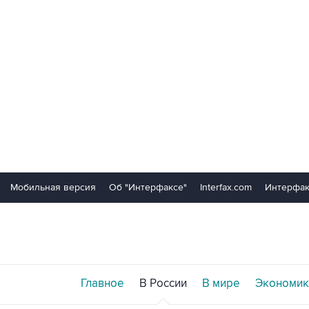
Мобильная версия
Об "Интерфаксе"
Interfax.com
Интерфак
Главное
В России
В мире
Экономик