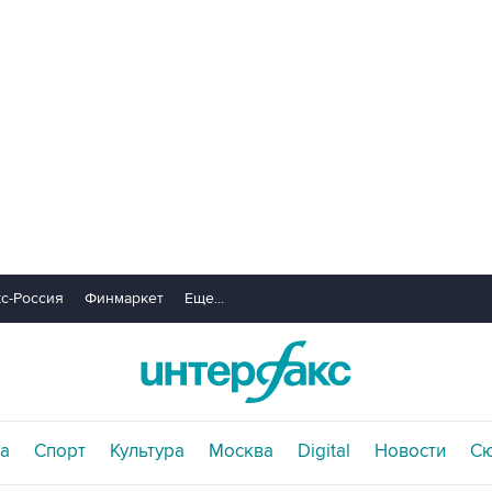
с-Россия
Финмаркет
Еще...
а
Спорт
Культура
Москва
Digital
Новости
С