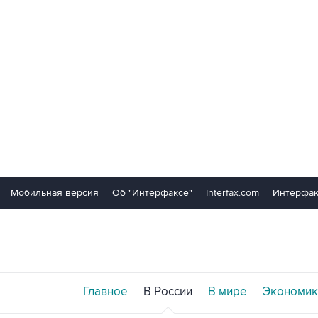
Мобильная версия
Об "Интерфаксе"
Interfax.com
Интерфак
Главное
В России
В мире
Экономик