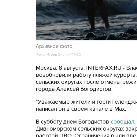
Архивное фото
Фото: Игорь Онучин/ТАСС
Москва. 8 августа. INTERFAX.RU - Вл
возобновили работу пляжей курорта
сельских округах после отмены режи
города Алексей Богодистов.
"Уважаемые жители и гости Геленджи
написал он в своем канале в Max.
В субботу днем Богодистов
сообщал
Дивноморском сельских округах закр
работой ПВО. Ограничения были вве