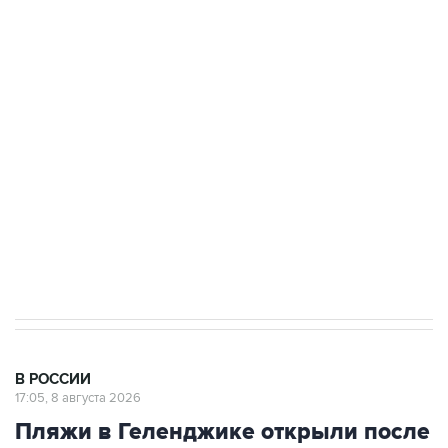
ФСБ сообщила о задержании в Приморье
подростков, готовивших теракт на объекте
Росгвардии
Беспилотные технологии и ИИ на службе у
электросетевых объектов и агрокомплексов
Социальная реклама, АНО «Национальные приоритеты».
ИНН 7725383515 Erid: F7NfYUJCUneVdwcydK6A
Кабмин РФ разрешил до 1 июля 2027 года
импорт, выпуск и обращение бензина Евро 2,
Евро 3, Евро 4
В РОССИИ
17:05, 8 августа 2026
Пляжи в Геленджике открыли после