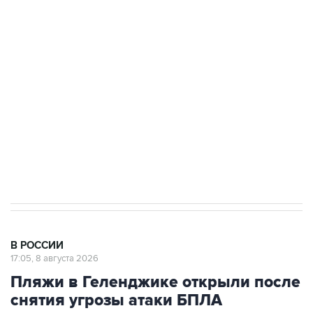
Росгвардии
Беспилотные технологии и ИИ на службе у
электросетевых объектов и агрокомплексов
Социальная реклама, АНО «Национальные приоритеты».
ИНН 7725383515 Erid: F7NfYUJCUneVdwcydK6A
Кабмин РФ разрешил до 1 июля 2027 года
импорт, выпуск и обращение бензина Евро 2,
Евро 3, Евро 4
В РОССИИ
17:05, 8 августа 2026
Пляжи в Геленджике открыли после
снятия угрозы атаки БПЛА