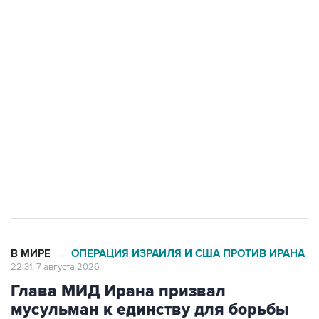
подростков, готовивших теракт на объекте
Росгвардии
Беспилотные технологии и ИИ на службе у
электросетевых объектов и агрокомплексов
Социальная реклама, АНО «Национальные приоритеты».
ИНН 7725383515 Erid: F7NfYUJCUneVdwcydK6A
Кабмин РФ разрешил до 1 июля 2027 года
импорт, выпуск и обращение бензина Евро 2,
Евро 3, Евро 4
В МИРЕ
ОПЕРАЦИЯ ИЗРАИЛЯ И США ПРОТИВ ИРАНА
→
22:31, 7 августа 2026
Глава МИД Ирана призвал
мусульман к единству для борьбы