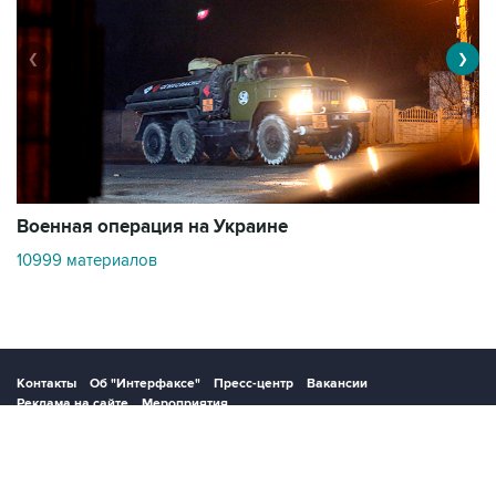
❮
❯
Военная операция на Украине
О
10999 материалов
3
Контакты
Об "Интерфаксе"
Пресс-центр
Вакансии
Реклама на сайте
Мероприятия