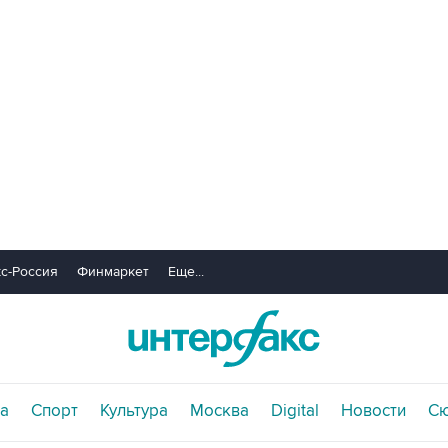
с-Россия
Финмаркет
Еще...
а
Спорт
Культура
Москва
Digital
Новости
С