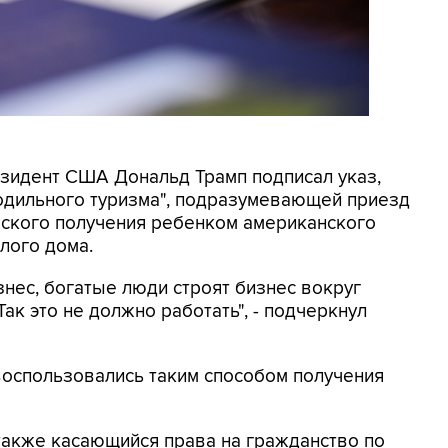
резидент США Дональд Трамп подписал указ,
родильного туризма", подразумевающей приезд
еского получения ребенком американского
лого дома.
знес, богатые люди строят бизнес вокруг
ак это не должно работать", - подчеркнул
 воспользовались таким способом получения
также касающийся права на гражданство по