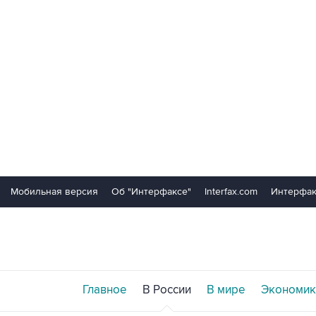
Мобильная версия
Об "Интерфаксе"
Interfax.com
Интерфак
Главное
В России
В мире
Экономик