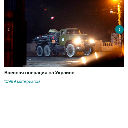
❮
❯
Военная операция на Украине
О
10999 материалов
3
Контакты
Об "Интерфаксе"
Пресс-центр
Вакансии
Реклама на сайте
Мероприятия