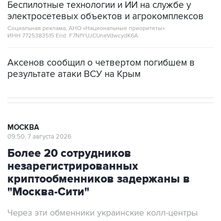
Социальная реклама, АНО «Национальные приоритеты».
ИНН 7725383515 Erid: F7NfYUJCUneVdwcydK6A
Аксенов сообщил о четвертом погибшем в
результате атаки ВСУ на Крым
МОСКВА
09:50, 7 августа 2026
Более 20 сотрудников
незарегистрированных
криптообменников задержаны в
"Москва-Сити"
Через эти обменники украинские колл-центры
легализовывали деньги жертв телефонных
мошенников, заявили в ФСБ