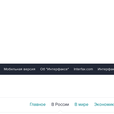
Мобильная версия
Об "Интерфаксе"
Interfax.com
Интерфак
Главное
В России
В мире
Экономик