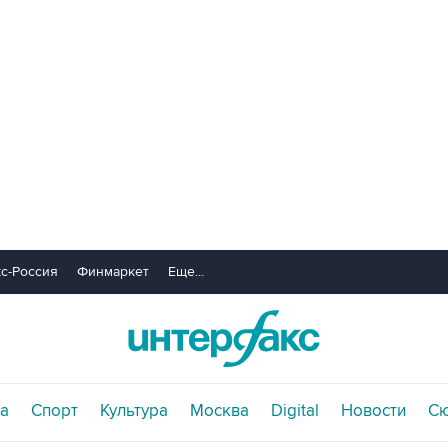
с-Россия
Финмаркет
Еще...
а
Спорт
Культура
Москва
Digital
Новости
С