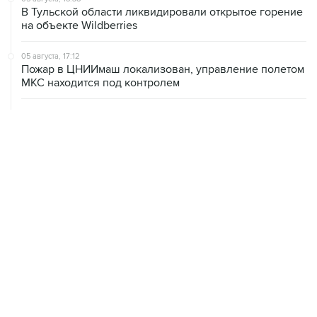
В Тульской области ликвидировали открытое горение
на объекте Wildberries
05 августа, 17:12
Пожар в ЦНИИмаш локализован, управление полетом
МКС находится под контролем
05 августа, 16:29
Пожар возник на территории ЦНИИмаш в
подмосковном Королеве
05 августа, 16:15
В Домодедово проверят состояние водных объектов
после повреждения склада бытовой химии
05 августа, 16:10
Неизвестность в части бюджета не позволяет ЦБ
уверенно говорить о скором допснижении ставки
05 августа, 15:24
В Иркутской области экипаж пропавшей Cessna
вышел на связь