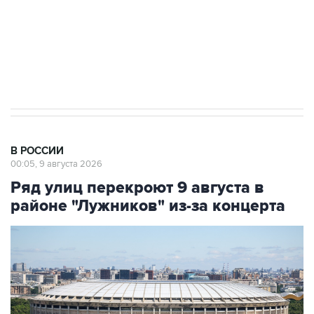
ИНН 7725383515 Erid: F7NfYUJCUneVdwcydK6A
Кабмин РФ разрешил до 1 июля 2027 года
импорт, выпуск и обращение бензина Евро 2,
Евро 3, Евро 4
В РОССИИ
00:05, 9 августа 2026
Ряд улиц перекроют 9 августа в
районе "Лужников" из-за концерта