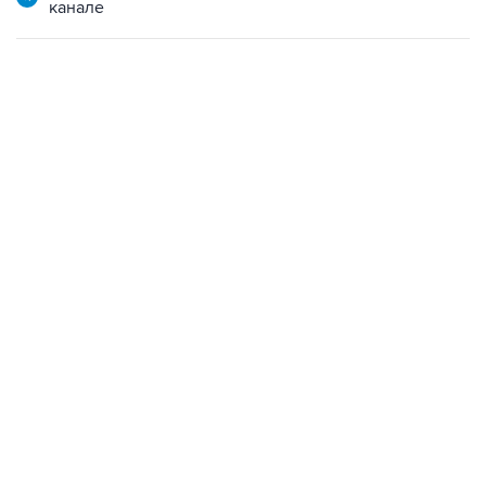
канале
02:59, 9 августа 2026