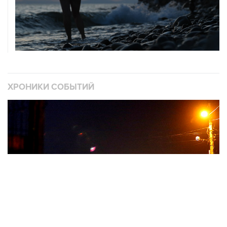
ХРОНИКИ СОБЫТИЙ
❮
❯