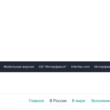
Мобильная версия
Об "Интерфаксе"
Interfax.com
Интерфак
Главное
В России
В мире
Экономик