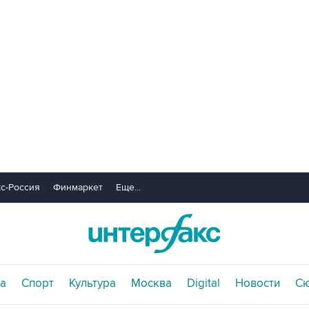
с-Россия
Финмаркет
Еще...
а
Спорт
Культура
Москва
Digital
Новости
С