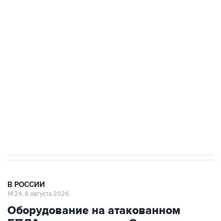
подростков, готовивших теракт на объекте
Росгвардии
Беспилотные технологии и ИИ на службе у
электросетевых объектов и агрокомплексов
Социальная реклама, АНО «Национальные приоритеты».
ИНН 7725383515 Erid: F7NfYUJCUneVdwcydK6A
Кабмин РФ разрешил до 1 июля 2027 года
импорт, выпуск и обращение бензина Евро 2,
Евро 3, Евро 4
В РОССИИ
14:24, 8 августа 2026
Оборудование на атакованном