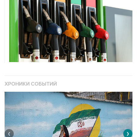
ХРОНИКИ СОБЫТИЙ
❮
❯