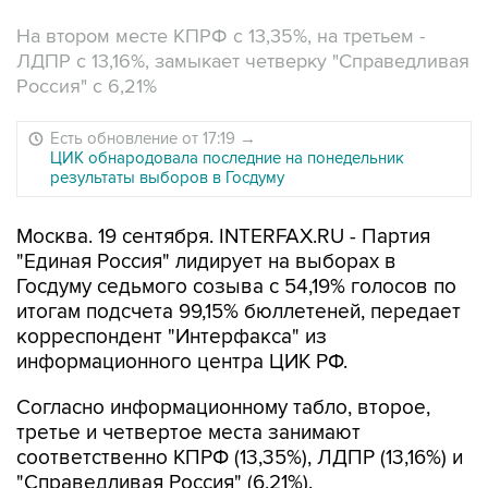
На втором месте КПРФ с 13,35%, на третьем -
ЛДПР с 13,16%, замыкает четверку "Справедливая
Россия" с 6,21%
Есть обновление от 17:19
→
ЦИК обнародовала последние на понедельник
результаты выборов в Госдуму
Москва. 19 сентября. INTERFAX.RU - Партия
"Единая Россия" лидирует на выборах в
Госдуму седьмого созыва с 54,19% голосов по
итогам подсчета 99,15% бюллетеней, передает
корреспондент "Интерфакса" из
информационного центра ЦИК РФ.
Согласно информационному табло, второе,
третье и четвертое места занимают
соответственно КПРФ (13,35%), ЛДПР (13,16%) и
"Справедливая Россия" (6,21%).