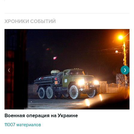
ХРОНИКИ СОБЫТИЙ
❮
❯
Военная операция на Украине
О
11007 материалов
3