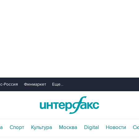
с-Россия
Финмаркет
Еще...
а
Спорт
Культура
Москва
Digital
Новости
С