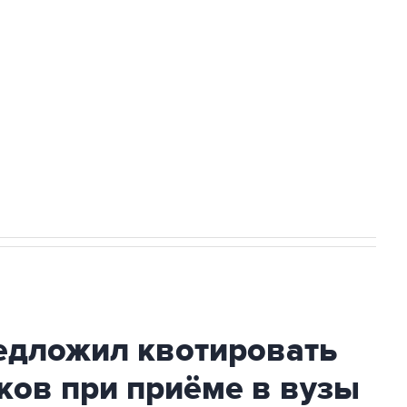
доточить в одних руках все службы
ехнологии выходят на мировые рынки
НН 7725383515 Erid: F7NfYUJCUneVdTRF8PRs
с Ираном начнутся в понедельник
дложил квотировать
ков при приёме в вузы