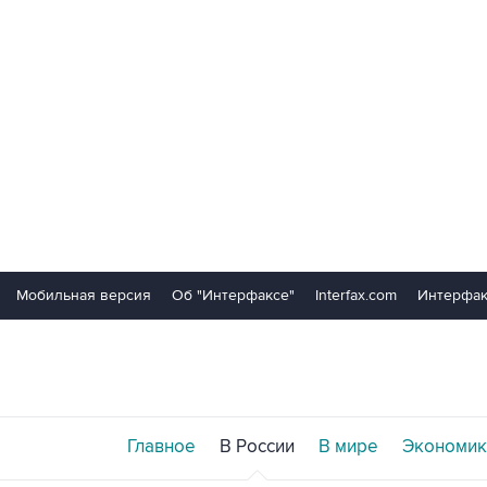
Мобильная версия
Об "Интерфаксе"
Interfax.com
Интерфак
Главное
В России
В мире
Экономик