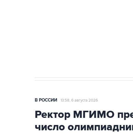
Путин сообщил о решении сосре
тыла Минобороны
Как российские медицинские т
Социальная реклама, АНО «Национальные приоритеты».
И
Трамп заявил, что переговоры 
В РОССИИ
13:58, 6 августа 2026
Ректор МГИМО пре
число олимпиадни