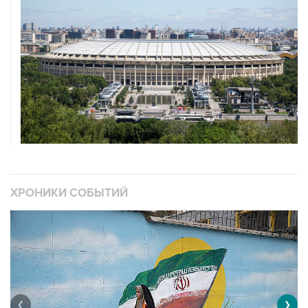
ХРОНИКИ СОБЫТИЙ
❮
❯