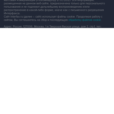
массовых коммуникаций (Роскомнадзор) 21.03.2023. Вся информация,
размещенная на данном веб-сайте, предназначена только для персонального
пользования и не подлежит дальнейшему воспроизведению и/или
распространению в какой-либо форме, иначе как с письменного разрешения
Интерфакса.
Сайт Interfax.ru (далее – сайт) использует файлы cookie. Продолжая работу с
сайтом, Вы соглашаетесь на сбор и последующую
обработку файлов cookie
.
Адрес: Россия, 127006, Москва, 1-я Тверская-Ямская улица, дом 2, стр.1, тел.:
+7 (499) 250-98-40
, факс:
+7 (499) 250-97-27
Продукты информационной группы
"Интерфакс"
Информация о компаниях, товарах и людях
СПАРК
X-Compliance
СКАУТ
Маркер
АСТРА
Новости и рынки
Новости "Интерфакса"
СКАН
RUDATA
Центр раскрытия корпоративной информации