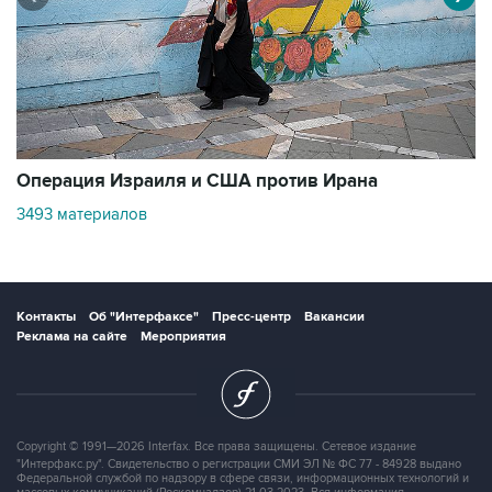
В
Операция Израиля и США против Ирана
1
3493 материалов
Контакты
Об "Интерфаксе"
Пресс-центр
Вакансии
Реклама на сайте
Мероприятия
Copyright © 1991—2026 Interfax. Все права защищены. Сетевое издание
"Интерфакс.ру". Свидетельство о регистрации СМИ ЭЛ № ФС 77 - 84928 выдано
Федеральной службой по надзору в сфере связи, информационных технологий и