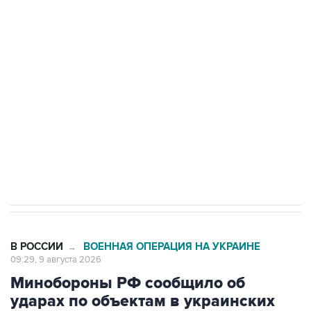
Промышленное предприятие в Самарской
области подверглось атаке БПЛА
Беспилотные технологии и ИИ на службе у
электросетевых объектов и агрокомплексов
Социальная реклама, АНО «Национальные приоритеты».
ИНН 7725383515 Erid: F7NfYUJCUneVdwcydK6A
Кабмин РФ разрешил до 1 июля 2027 года
импорт, выпуск и обращение бензина Евро 2,
Евро 3, Евро 4
В РОССИИ
ВОЕННАЯ ОПЕРАЦИЯ НА УКРАИНЕ
→
09:29, 9 августа 2026
Минобороны РФ сообщило об
ударах по объектам в украинских