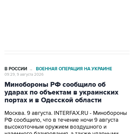
Социальная реклама, АНО «Национальные приоритеты».
ИНН 7725383515 Erid: F7NfYUJCUneVdwcydK6A
Кабмин РФ разрешил до 1 июля 2027 года
импорт, выпуск и обращение бензина Евро 2,
Евро 3, Евро 4
В РОССИИ
ВОЕННАЯ ОПЕРАЦИЯ НА УКРАИНЕ
→
09:29, 9 августа 2026
Минобороны РФ сообщило об
ударах по объектам в украинских
портах и в Одесской области
Москва. 9 августа. INTERFAX.RU - Минобороны
РФ сообщило, что в течение ночи 9 августа
высокоточным оружием воздушного и
наземного базирования, а также ударными