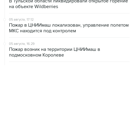
В Тульской области ликвидировали открытое горение
на объекте Wildberries
05 августа, 17:12
Пожар в ЦНИИмаш локализован, управление полетом
МКС находится под контролем
05 августа, 16:29
Пожар возник на территории ЦНИИмаш в
подмосковном Королеве
05 августа, 16:15
В Домодедово проверят состояние водных объектов
после повреждения склада бытовой химии
05 августа, 16:10
Неизвестность в части бюджета не позволяет ЦБ
уверенно говорить о скором допснижении ставки
05 августа, 15:24
В Иркутской области экипаж пропавшей Cessna
вышел на связь