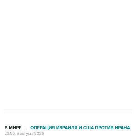
Три человека погибли, двое ранены при атаке
БПЛА на автомобиль в Удмуртии
Путин сообщил о решении сосредоточить в
одних руках все службы тыла Минобороны
Как российские медицинские технологии
выходят на мировые рынки
Социальная реклама, АНО «Национальные приоритеты».
ИНН 7725383515 Erid: F7NfYUJCUneVdTRF8PRs
Трамп заявил, что переговоры с Ираном
начнутся в понедельник
В МИРЕ
ОПЕРАЦИЯ ИЗРАИЛЯ И США ПРОТИВ ИРАНА
→
23:56, 5 августа 2026