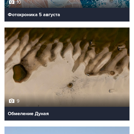
10
Фотохроника 5 августа
9
Обмеление Дуная