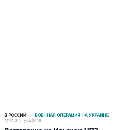
ФСБ сообщила о задержании в Приморье
подростков, готовивших теракт на объекте
Росгвардии
Беспилотные технологии и ИИ на службе у
электросетевых объектов и агрокомплексов
Социальная реклама, АНО «Национальные приоритеты».
ИНН 7725383515 Erid: F7NfYUJCUneVdwcydK6A
Кабмин РФ разрешил до 1 июля 2027 года
импорт, выпуск и обращение бензина Евро 2,
Евро 3, Евро 4
В РОССИИ
ВОЕННАЯ ОПЕРАЦИЯ НА УКРАИНЕ
→
07:37, 8 августа 2026