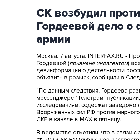
СК возбудил прот
Гордеевой дело о 
армии
Москва. 7 августа. INTERFAX.RU - П
Гордеевой (
признана иноагентом
) во
дезинформации о деятельности росси
объявить в розыск, сообщили в След
"По данным следствия, Гордеева раз
мессенджере "Телеграм" публикации,
исследованиям, содержат заведомо
Вооруженных сил РФ против мирного 
СКР в канале в MAX в пятницу.
В ведомстве отметили, что в связи с 
ст. 207.3 УК РФ (
публичное распрост