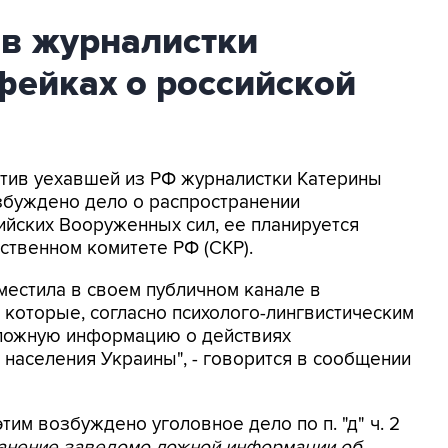
ив журналистки
фейках о российской
ротив уехавшей из РФ журналистки Катерины
збуждено дело о распространении
йских Вооруженных сил, ее планируется
ственном комитете РФ (СКР).
местила в своем публичном канале в
 которые, согласно психолого-лингвистическим
 ложную информацию о действиях
населения Украины", - говорится в сообщении
этим возбуждено уголовное дело по п. "д" ч. 2
ранение заведомо ложной информации об