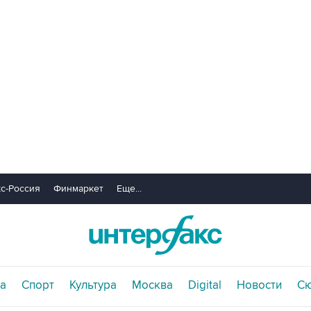
с-Россия
Финмаркет
Еще...
а
Спорт
Культура
Москва
Digital
Новости
С