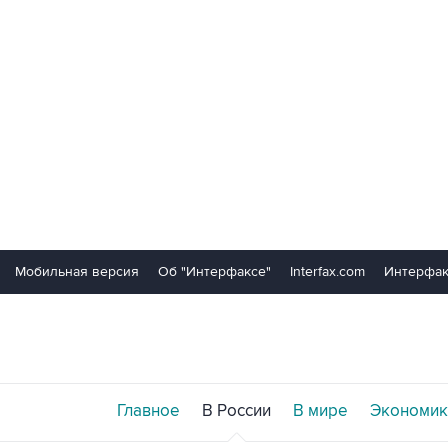
Мобильная версия
Об "Интерфаксе"
Interfax.com
Интерфак
Главное
В России
В мире
Экономик