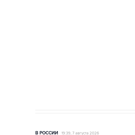
тыла Минобороны
ФСБ сообщила о задержании в 
теракт на объекте Росгвардии
Беспилотные технологии и ИИ н
агрокомплексов
Социальная реклама, АНО «Национальные приоритеты».
И
Аксенов сообщил о четвертом п
Крым
В РОССИИ
19:39, 7 августа 2026