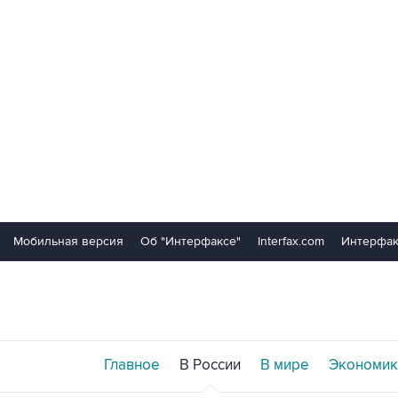
Мобильная версия
Об "Интерфаксе"
Interfax.com
Интерфак
Главное
В России
В мире
Экономик