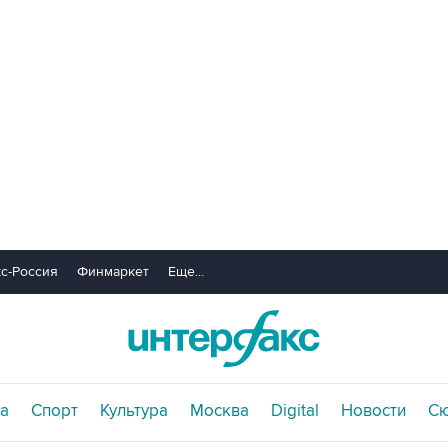
с-Россия
Финмаркет
Еще...
а
Спорт
Культура
Москва
Digital
Новости
С