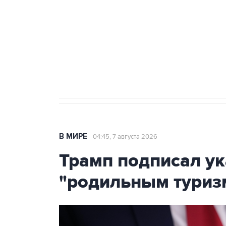
Как российские медицинские т
Социальная реклама, АНО «Национальные приоритеты».
И
Аксенов сообщил о четвертом п
Крым
В МИРЕ
04:45, 7 августа 2026
Трамп подписал ук
"родильным туриз