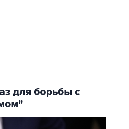
ехнологии выходят на мировые рынки
НН 7725383515 Erid: F7NfYUJCUneVdTRF8PRs
огибшем в результате атаки ВСУ на
аз для борьбы с
мом"