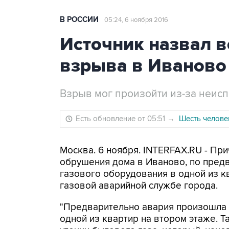
В РОССИИ
05:24, 6 ноября 2016
Источник назвал 
взрыва в Иваново
Взрыв мог произойти из-за неис
Есть обновление от 05:51
→
Шесть челове
Москва. 6 ноября. INTERFAX.RU - Пр
обрушения дома в Иваново, по пред
газового оборудования в одной из к
газовой аварийной службе города.
"Предварительно авария произошла 
одной из квартир на втором этаже. Та