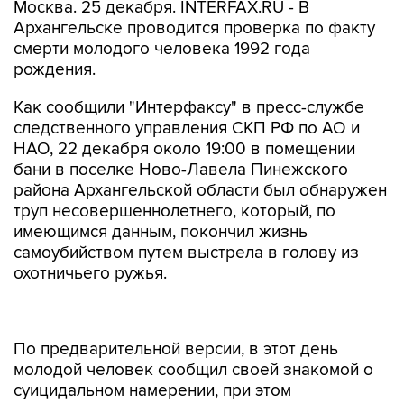
Москва. 25 декабря. INTERFAX.RU - В
Архангельске проводится проверка по факту
смерти молодого человека 1992 года
рождения.
Как сообщили "Интерфаксу" в пресс-службе
следственного управления СКП РФ по АО и
HАО, 22 декабря около 19:00 в помещении
бани в поселке Hово-Лавела Пинежского
района Архангельской области был обнаружен
труп несовершеннолетнего, который, по
имеющимся данным, покончил жизнь
самоубийством путем выстрела в голову из
охотничьего ружья.
По предварительной версии, в этот день
молодой человек сообщил своей знакомой о
суицидальном намерении, при этом
демонстрировал охотничье ружье, приставляя
дуло ствола к своему рту, и в подтверждение