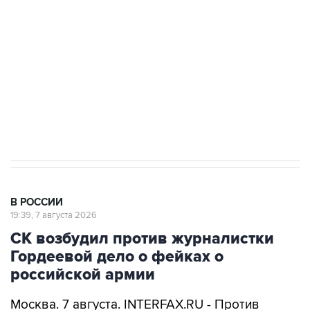
Беспилотные технологии и ИИ на службе у
электросетевых объектов и агрокомплексов
Социальная реклама, АНО «Национальные приоритеты».
ИНН 7725383515 Erid: F7NfYUJCUneVdwcydK6A
Аксенов сообщил о четвертом погибшем в
результате атаки ВСУ на Крым
В РОССИИ
19:39, 7 августа 2026
СК возбудил против журналистки
Гордеевой дело о фейках о
российской армии
Москва. 7 августа. INTERFAX.RU - Против
уехавшей из РФ журналистки Катерины
Гордеевой (
признана иноагентом
) возбуждено