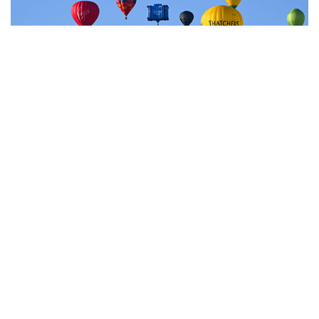
7
Фестиваль воздухоплавания в Бристоле
НОВОСТИ
07 августа, 20:32
Что произошло за день: пятница, 7 августа
07 августа, 17:30
Минцифры предложило привязывать сим-карты к
M2M-устройствам для защиты от мошенничества