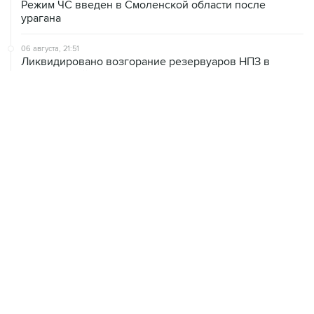
Режим ЧС введен в Смоленской области после
урагана
06 августа, 21:51
Ликвидировано возгорание резервуаров НПЗ в
Ярославской области, возникшее из-за падения
обломков БПЛА
06 августа, 20:30
Что произошло за день: четверг, 6 августа
06 августа, 20:28
В ИКИ РАН предложили выделить на Луне район для
падения старых аппаратов и ступеней ракет