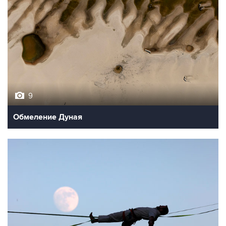
9
Обмеление Дуная