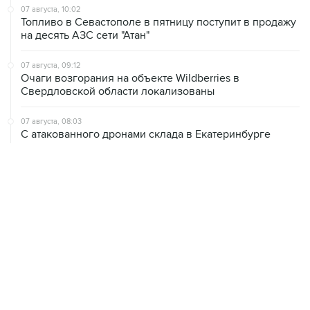
07 августа, 10:02
Топливо в Севастополе в пятницу поступит в продажу
на десять АЗС сети "Атан"
07 августа, 09:12
Очаги возгорания на объекте Wildberries в
Свердловской области локализованы
07 августа, 08:03
С атакованного дронами склада в Екатеринбурге
эвакуировали 800 человек
07 августа, 07:46
В Екатеринбурге тушат пожар на логистическом
объекте Wildberries