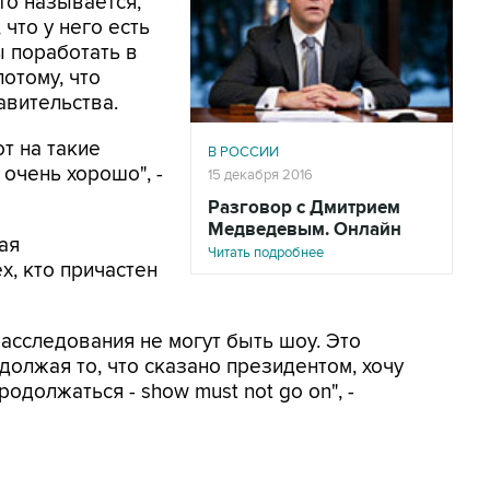
что называется,
 что у него есть
ы поработать в
потому, что
равительства.
от на такие
В РОССИИ
 очень хорошо", -
15 декабря 2016
Разговор с Дмитрием
Медведевым. Онлайн
ая
Читать подробнее
х, кто причастен
расследования не могут быть шоу. Это
олжая то, что сказано президентом, хочу
родолжаться - show must not go on", -