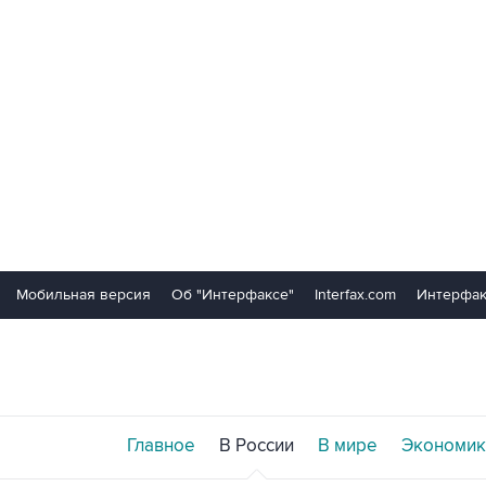
Мобильная версия
Об "Интерфаксе"
Interfax.com
Интерфак
Главное
В России
В мире
Экономик