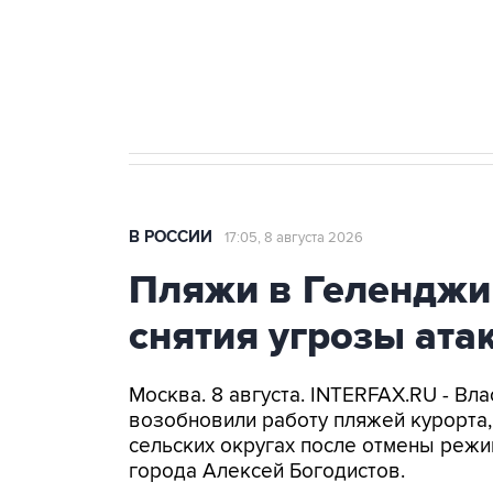
Кабмин РФ разрешил до 1 июля 
бензина Евро 2, Евро 3, Евро 4
В РОССИИ
17:05, 8 августа 2026
Пляжи в Геленджи
снятия угрозы ат
Москва. 8 августа. INTERFAX.RU - Вл
возобновили работу пляжей курорта
сельских округах после отмены режи
города Алексей Богодистов.