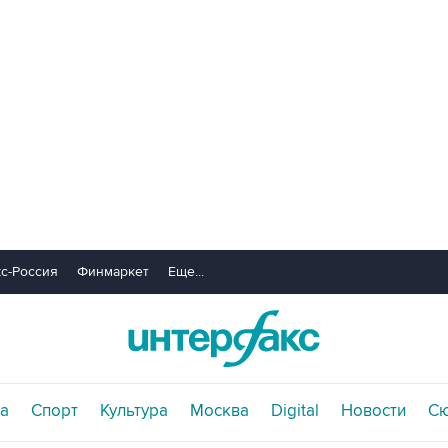
с-Россия
Финмаркет
Еще...
а
Спорт
Культура
Москва
Digital
Новости
С