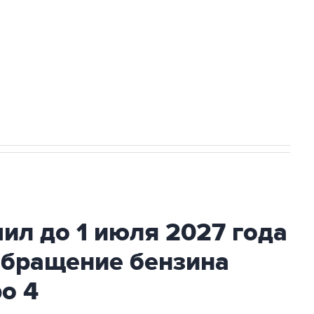
ехнологии выходят на мировые рынки
НН 7725383515 Erid: F7NfYUJCUneVdTRF8PRs
с Ираном начнутся в понедельник
ил до 1 июля 2027 года
обращение бензина
ро 4