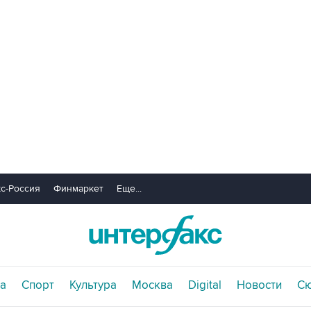
с-Россия
Финмаркет
Еще...
а
Спорт
Культура
Москва
Digital
Новости
С