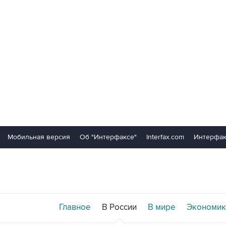
Мобильная версия
Об "Интерфаксе"
Interfax.com
Интерфак
Главное
В России
В мире
Экономик