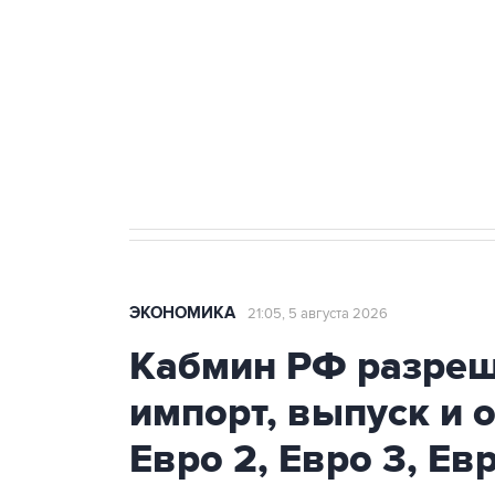
Как российские медицинские т
Социальная реклама, АНО «Национальные приоритеты».
И
Трамп заявил, что переговоры 
ЭКОНОМИКА
21:05, 5 августа 2026
Кабмин РФ разреш
импорт, выпуск и 
Евро 2, Евро 3, Ев