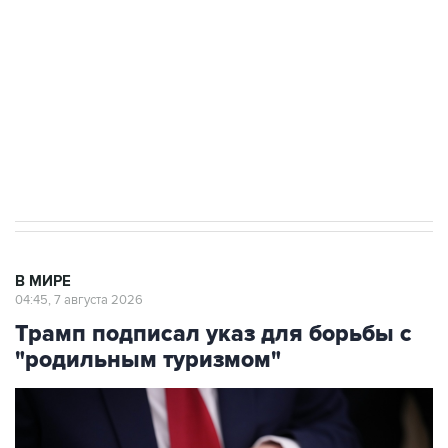
Как российские медицинские технологии
выходят на мировые рынки
Социальная реклама, АНО «Национальные приоритеты».
ИНН 7725383515 Erid: F7NfYUJCUneVdTRF8PRs
Аксенов сообщил о четвертом погибшем в
результате атаки ВСУ на Крым
В МИРЕ
04:45, 7 августа 2026
Трамп подписал указ для борьбы с
"родильным туризмом"