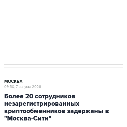
выходят на мировые рынки
Социальная реклама, АНО «Национальные приоритеты».
ИНН 7725383515 Erid: F7NfYUJCUneVdTRF8PRs
Аксенов сообщил о четвертом погибшем в
результате атаки ВСУ на Крым
МОСКВА
09:50, 7 августа 2026
Более 20 сотрудников
незарегистрированных
криптообменников задержаны в
"Москва-Сити"
Через эти обменники украинские колл-центры
легализовывали деньги жертв телефонных