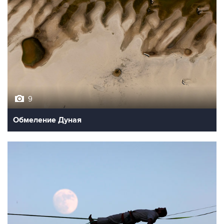
9
Обмеление Дуная