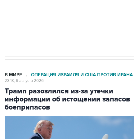
выходят на мировые рынки
Социальная реклама, АНО «Национальные приоритеты».
ИНН 7725383515 Erid: F7NfYUJCUneVdTRF8PRs
Число погибших при атаке БПЛА под
Геленджиком выросло до шести
В МИРЕ
ОПЕРАЦИЯ ИЗРАИЛЯ И США ПРОТИВ ИРАНА
→
23:18, 6 августа 2026
Трамп разозлился из-за утечки
информации об истощении запасов
боеприпасов