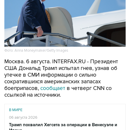
Фото: Anna Moneymaker/Getty Images
Москва. 6 августа. INTERFAX.RU - Президент
США Дональд Трамп испытал гнев, узнав об
утечке в СМИ информации о сильно
сократившихся американских запасах
боеприпасов,
сообщает
в четверг CNN со
ссылкой на источники.
В МИРЕ
06 августа 2026
Трамп похвалил Хегсета за операции в Венесуэле и