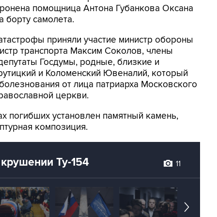
оронена помощница Антона Губанкова Оксана
а борту самолета.
атастрофы приняли участие министр обороны
истр транспорта Максим Соколов, члены
депутаты Госдумы, родные, близкие и
рутицкий и Коломенский Ювеналий, который
болезнования от лица патриарха Московского
православной церкви.
х погибших установлен памятный камень,
птурная композиция.
крушении Ту-154
11