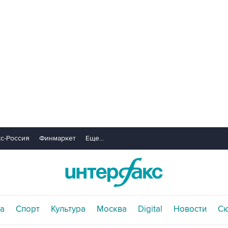
с-Россия
Финмаркет
Еще...
а
Спорт
Культура
Москва
Digital
Новости
С