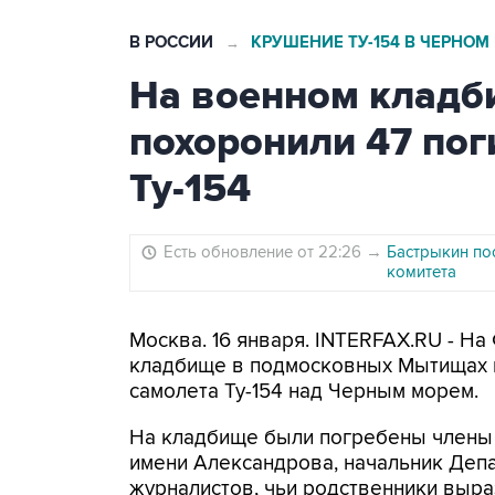
В РОССИИ
КРУШЕНИЕ ТУ-154 В ЧЕРНОМ
→
На военном клад
похоронили 47 по
Ту-154
Есть обновление от 22:26
→
Бастрыкин по
комитета
Москва. 16 января. INTERFAX.RU - 
кладбище в подмосковных Мытищах в
самолета Ту-154 над Черным морем.
На кладбище были погребены члены 
имени Александрова, начальник Депа
журналистов, чьи родственники выра