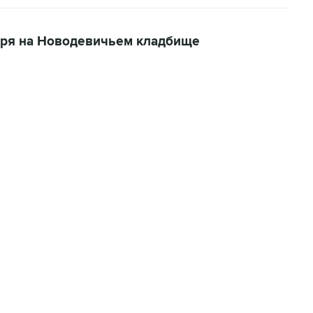
варя на Новодевичьем кладбище
01:09, 7 августа 2026