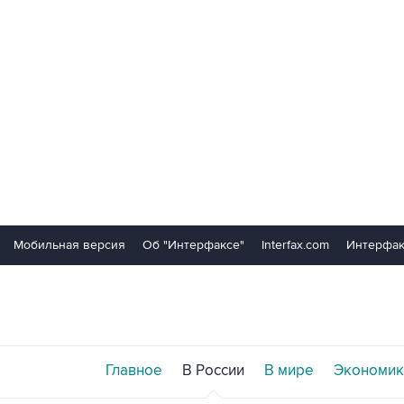
Мобильная версия
Об "Интерфаксе"
Interfax.com
Интерфак
Главное
В России
В мире
Экономик