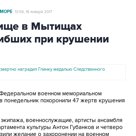
 МОРЕ
13:56, 16 января 2017
бище в Мытищах
гибших при крушении
смертно наградил Глинку медалью Следственного
На Федеральном военном мемориальном
 понедельник похоронили 47 жертв крушения
экипажа, военнослужащие, артисты ансамбля
ртамента культуры Антон Губанков и четверо
зили желание о захоронении на военном