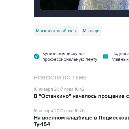
Московская область
Мытищи
Купить подписку на
Подписа
профессиональную ленту
главных
НОВОСТИ ПО ТЕМЕ
16 января 2017 года 10:42
В "Останкино" началось прощание 
16 января 2017 года 10:20
На военном кладбище в Подмосков
Ту-154