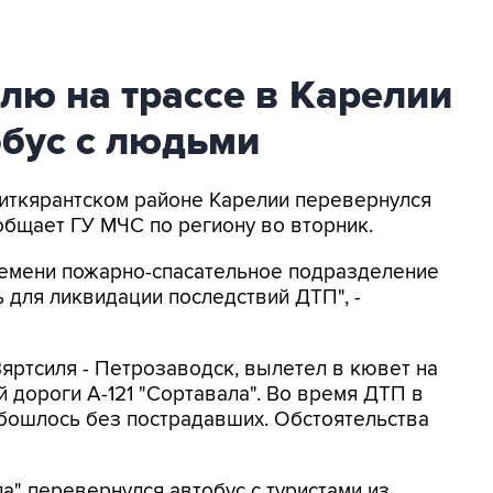
елю на трассе в Карелии
обус с людьми
 Питкярантском районе Карелии перевернулся
общает ГУ МЧС по региону во вторник.
времени пожарно-спасательное подразделение
 для ликвидации последствий ДТП", -
яртсиля - Петрозаводск, вылетел в кювет на
 дороги А-121 "Сортавала". Во время ДТП в
Обошлось без пострадавших. Обстоятельства
ла" перевернулся автобус с туристами из