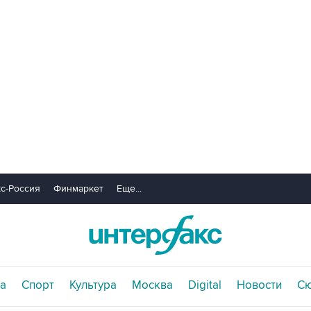
с-Россия
Финмаркет
Еще...
а
Спорт
Культура
Москва
Digital
Новости
С