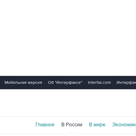
Мобильная версия
Об "Интерфаксе"
Interfax.com
Интерфак
Главное
В России
В мире
Экономик