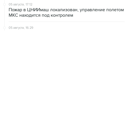
МКС находится под контролем
05 августа, 16:29
Пожар возник на территории ЦНИИмаш в
подмосковном Королеве
05 августа, 16:15
В Домодедово проверят состояние водных объектов
после повреждения склада бытовой химии
ХРОНИКИ СОБЫТИЙ
❮
❯