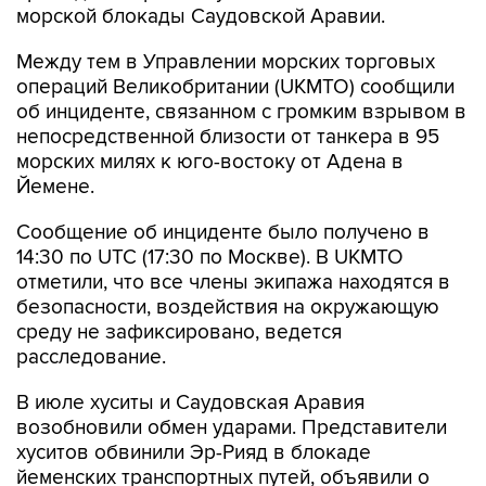
Между тем в Управлении морских торговых
операций Великобритании (UKMTO) сообщили
об инциденте, связанном с громким взрывом в
непосредственной близости от танкера в 95
морских милях к юго-востоку от Адена в
Йемене.
Сообщение об инциденте было получено в
14:30 по UTC (17:30 по Москве). В UKMTO
отметили, что все члены экипажа находятся в
безопасности, воздействия на окружающую
среду не зафиксировано, ведется
расследование.
В июле хуситы и Саудовская Аравия
возобновили обмен ударами. Представители
хуситов обвинили Эр-Рияд в блокаде
йеменских транспортных путей, объявили о
морской блокаде саудовских портов,
сообщали об атаках на восемь саудовских