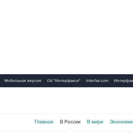
Мобильная версия
Об "Интерфаксе"
Interfax.com
Интерфак
Главное
В России
В мире
Экономик