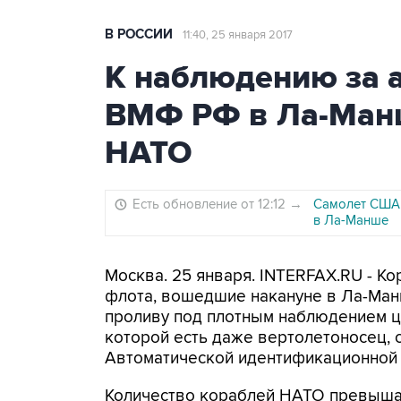
В РОССИИ
11:40, 25 января 2017
К наблюдению за 
ВМФ РФ в Ла-Ман
НАТО
Есть обновление от 12:12
→
Самолет США 
в Ла-Манше
Москва. 25 января. INTERFAX.RU - К
флота, вошедшие накануне в Ла-Манш
проливу под плотным наблюдением ц
которой есть даже вертолетоносец,
Автоматической идентификационной 
Количество кораблей НАТО превышае