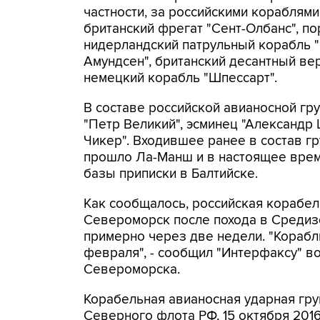
частности, за российскими кораблями
британский фрегат "Сент-Олбанс", по
нидерландский патрульный корабль "
Амундсен", британский десантный ве
немецкий корабль "Шпессарт".
В составе российской авианосной гру
"Петр Великий", эсминец "Александр 
Чикер". Входившее ранее в состав г
прошло Ла-Манш и в настоящее врем
базы приписки в Балтийске.
Как сообщалось, российская корабе
Североморск после похода в Средизе
примерно через две недели. "Корабл
февраля", - сообщил "Интерфаксу" во
Североморска.
Корабельная авианосная ударная гру
Северного флота РФ, 15 октября 2016