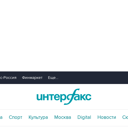
с-Россия
Финмаркет
Еще...
а
Спорт
Культура
Москва
Digital
Новости
С