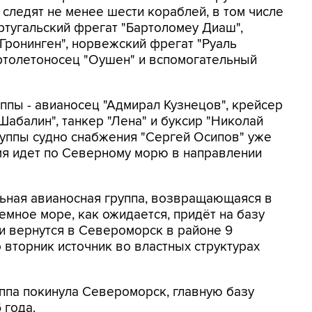
 следят не менее шести кораблей, в том числе
ртугальский фрегат "Бартоломеу Диаш",
Гронинген", норвежский фрегат "Руаль
ртолетоносец "Оушен" и вспомогательный
ппы - авианосец "Адмирал Кузнецов", крейсер
Шабалин", танкер "Лена" и буксир "Николай
руппы судно снабжения "Сергей Осипов" уже
я идет по Северному морю в направлении
льная авианосная группа, возвращающаяся в
мное море, как ожидается, придёт на базу
и вернутся в Североморск в районе 9
 вторник источник во властных структурах
ппа покинула Североморск, главную базу
 года.