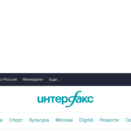
с-Россия
Финмаркет
Еще...
а
Спорт
Культура
Москва
Digital
Новости
С