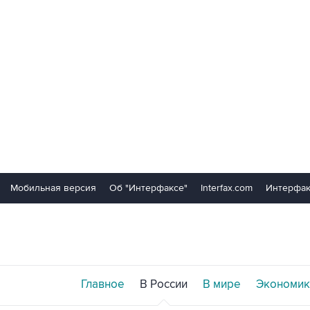
Мобильная версия
Об "Интерфаксе"
Interfax.com
Интерфак
Главное
В России
В мире
Экономик