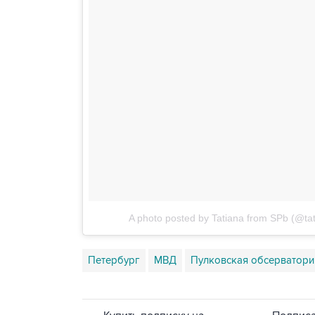
A photo posted by Tatiana from SPb (@tat
Петербург
МВД
Пулковская обсерватори