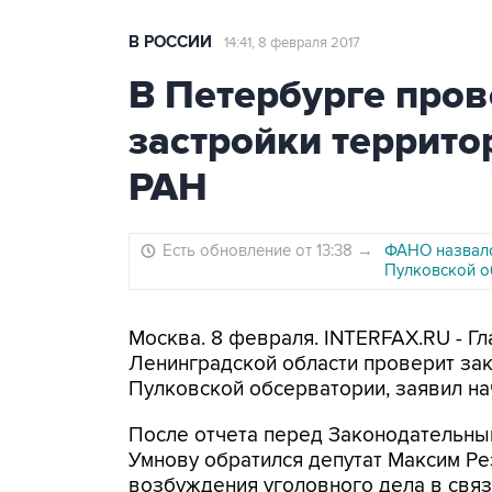
В РОССИИ
14:41, 8 февраля 2017
В Петербурге пров
застройки террито
РАН
Есть обновление от 13:38
→
ФАНО назвало
Пулковской о
Москва. 8 февраля. INTERFAX.RU - Г
Ленинградской области проверит зак
Пулковской обсерватории, заявил на
После отчета перед Законодательным
Умнову обратился депутат Максим Ре
возбуждения уголовного дела в свя