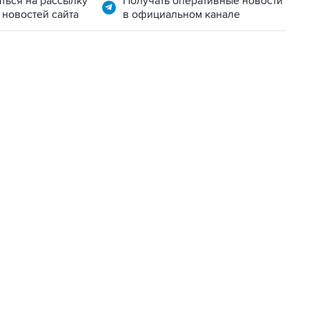
ться на рассылку
Получать оперативные новости
 новостей сайта
в официальном канале
06:42, 8 августа 2026
написал