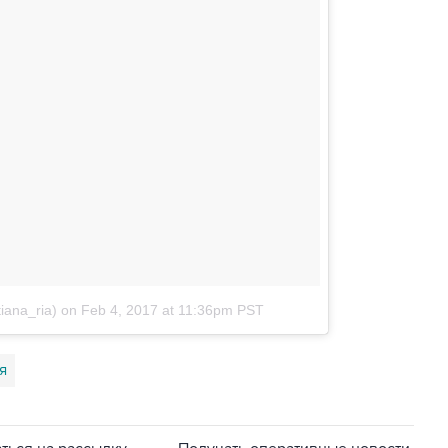
iana_ria)
on
Feb 4, 2017 at 11:36pm PST
я