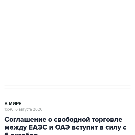
Путин сообщил о решении сосредоточить в
одних руках все службы тыла Минобороны
Как российские медицинские технологии
выходят на мировые рынки
Социальная реклама, АНО «Национальные приоритеты».
ИНН 7725383515 Erid: F7NfYUJCUneVdTRF8PRs
Трамп заявил, что переговоры с Ираном
начнутся в понедельник
В МИРЕ
16:46, 6 августа 2026
Соглашение о свободной торговле
между ЕАЭС и ОАЭ вступит в силу с