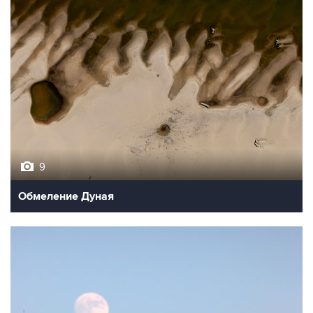
9
Обмеление Дуная