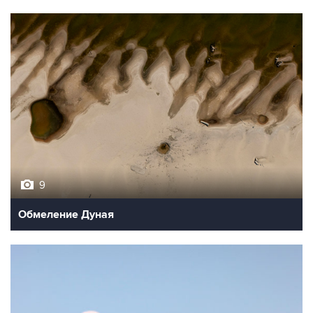
9
Обмеление Дуная