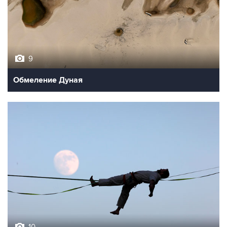
9
Обмеление Дуная