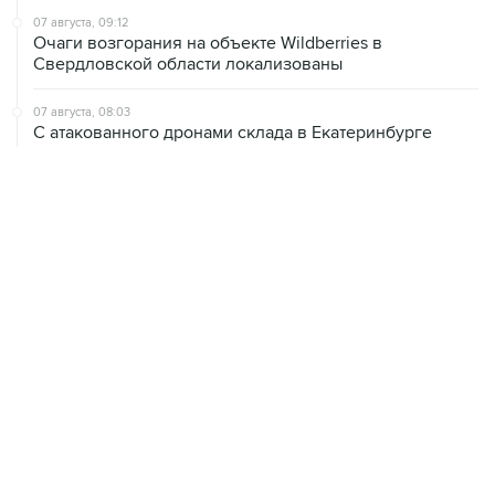
07 августа, 09:12
Очаги возгорания на объекте Wildberries в
Свердловской области локализованы
07 августа, 08:03
С атакованного дронами склада в Екатеринбурге
эвакуировали 800 человек
07 августа, 07:46
В Екатеринбурге тушат пожар на логистическом
объекте Wildberries