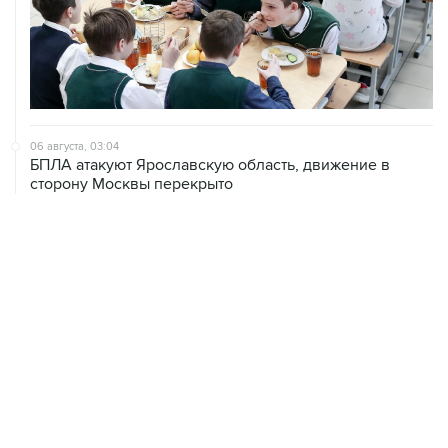
06 августа, 03:04
БПЛА атакуют Ярославскую область, движение в
сторону Москвы перекрыто
06 августа, 01:38
Сбиты три беспилотника, летевших на Москву
05 августа, 22:27
Мужчина погиб в результате удара БПЛА по частному
дому в Курской области
05 августа, 20:30
Что произошло за день: среда, 5 августа
05 августа, 19:10