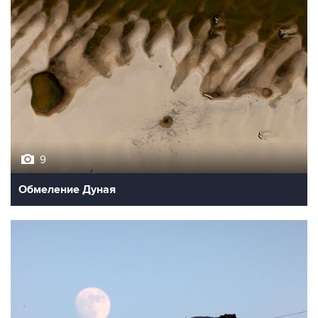
9
Обмеление Дуная