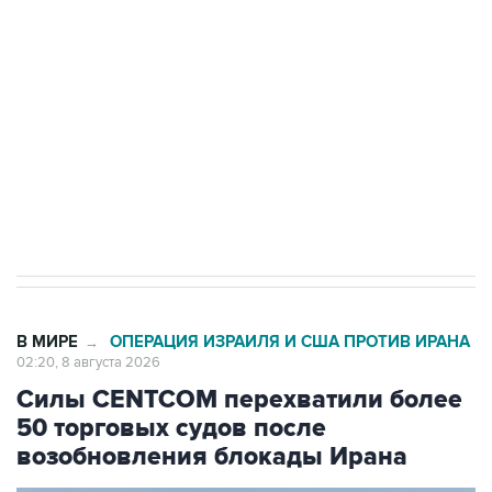
Беспилотные технологии и ИИ на службе у
электросетевых объектов и агрокомплексов
Социальная реклама, АНО «Национальные приоритеты».
ИНН 7725383515 Erid: F7NfYUJCUneVdwcydK6A
Кабмин РФ разрешил до 1 июля 2027 года
импорт, выпуск и обращение бензина Евро 2,
Евро 3, Евро 4
В МИРЕ
ОПЕРАЦИЯ ИЗРАИЛЯ И США ПРОТИВ ИРАНА
→
02:20, 8 августа 2026
Силы CENTCOM перехватили более
50 торговых судов после
возобновления блокады Ирана