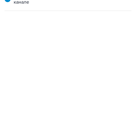
канале
06:42, 8 августа 2026