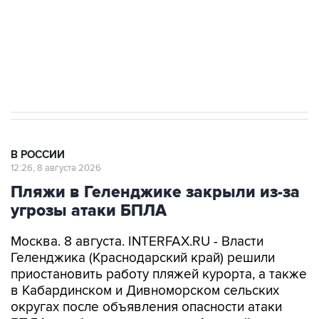
ИНН 7725383515 Erid: F7NfYUJCUneVdwcydK6A
Кабмин РФ разрешил до 1 июля 2027 года
импорт, выпуск и обращение бензина Евро 2,
Евро 3, Евро 4
В РОССИИ
12:26, 8 августа 2026
Пляжи в Геленджике закрыли из-за
угрозы атаки БПЛА
Москва. 8 августа. INTERFAX.RU - Власти
Геленджика (Краснодарский край) решили
приостановить работу пляжей курорта, а также
в Кабардинском и Дивноморском сельских
округах после объявления опасности атаки