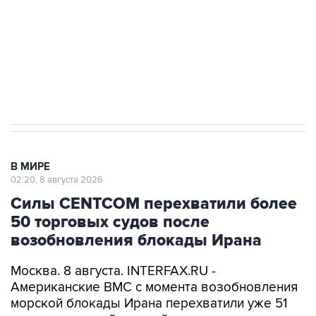
Социальная реклама, АНО «Национальные приоритеты».
ИНН 7725383515 Erid: F7NfYUJCUneVdwcydK6A
Кабмин РФ разрешил до 1 июля 2027 года
импорт, выпуск и обращение бензина Евро 2,
Евро 3, Евро 4
В МИРЕ
02:20, 8 августа 2026
Силы CENTCOM перехватили более
50 торговых судов после
возобновления блокады Ирана
Москва. 8 августа. INTERFAX.RU -
Американские ВМС с момента возобновления
морской блокады Ирана перехватили уже 51