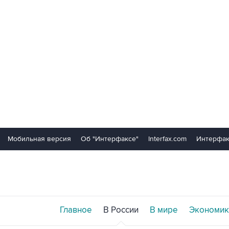
Мобильная версия
Об "Интерфаксе"
Interfax.com
Интерфак
Главное
В России
В мире
Экономик