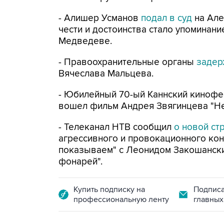
- Алишер Усманов
подал в суд
на Але
чести и достоинства стало упоминан
Медведеве.
- Правоохранительные органы
заде
Вячеслава Мальцева.
- Юбилейный 70-ый Каннский киноф
вошел фильм Андрея Звягинцева "Н
- Телеканал НТВ сообщил
о новой ст
агрессивного и провокационного конт
показываем" с Леонидом Закошански
фонарей".
Купить подписку на
Подписа
профессиональную ленту
главных