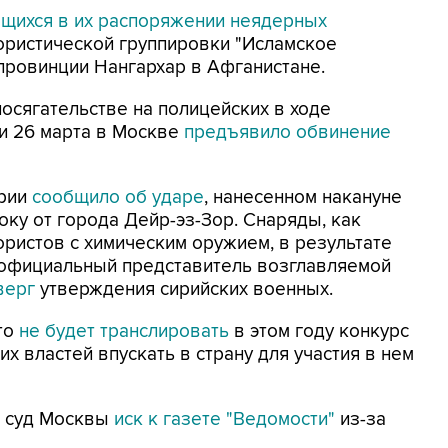
ихся в их распоряжении неядерных
ористической группировки "Исламское
 провинции Нангархар в Афганистане.
посягательстве на полицейских в ходе
и 26 марта в Москве
предъявило обвинение
ирии
сообщило об ударе
, нанесенном накануне
ку от города Дейр-эз-Зор. Снаряды, как
ористов с химическим оружием, в результате
о официальный представитель возглавляемой
верг
утверждения сирийских военных.
что
не будет транслировать
в этом году конкурс
их властей впускать в страну для участия в нем
в суд Москвы
иск к газете "Ведомости"
из-за