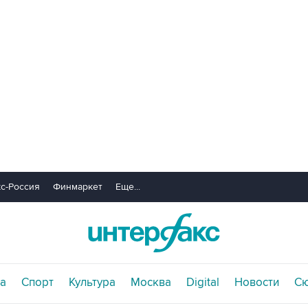
с-Россия
Финмаркет
Еще...
а
Спорт
Культура
Москва
Digital
Новости
С