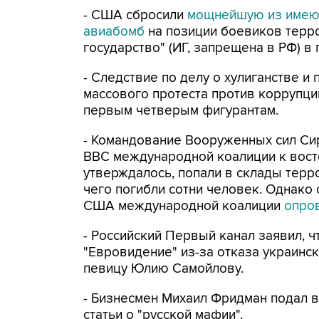
- США сбросили
мощнейшую из имеющ
авиабомб
на позиции боевиков терр
государство" (ИГ, запрещена в РФ) в
- Следствие по делу о хулиганстве и 
массового протеста против коррупци
первым четверым фигурантам.
- Командование Вооруженных сил С
ВВС международной коалиции к восто
утверждалось, попали в склады терр
чего погибли сотни человек. Однак
США международной коалиции
опро
- Российский Первый канал заявил, 
"Евровидение" из-за отказа украинск
певицу Юлию Самойлову.
- Бизнесмен Михаил Фридман подал 
статьи о "русской мафии".