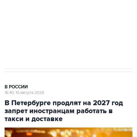
Беспилотные технологии и ИИ на службе у
электросетевых объектов и агрокомплексов
Социальная реклама, АНО «Национальные приоритеты».
ИНН 7725383515 Erid: F7NfYUJCUneVdwcydK6A
Путин вывел "Шереметьево" из
стратегического списка с целью снять
препятствие для приватизации
В РОССИИ
16:40, 10 августа 2026
В Петербурге продлят на 2027 год
запрет иностранцам работать в
такси и доставке