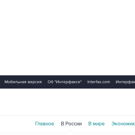
Мобильная версия
Об "Интерфаксе"
Interfax.com
Интерфак
Главное
В России
В мире
Экономик