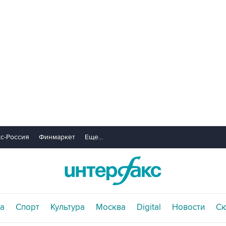
с-Россия
Финмаркет
Еще...
а
Спорт
Культура
Москва
Digital
Новости
С