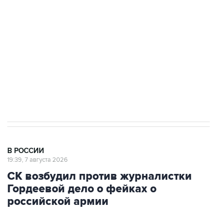
Беспилотные технологии и ИИ на службе у
электросетевых объектов и агрокомплексов
Социальная реклама, АНО «Национальные приоритеты».
ИНН 7725383515 Erid: F7NfYUJCUneVdwcydK6A
Аксенов сообщил о четвертом погибшем в
результате атаки ВСУ на Крым
В РОССИИ
19:39, 7 августа 2026
СК возбудил против журналистки
Гордеевой дело о фейках о
российской армии
Москва. 7 августа. INTERFAX.RU - Против
уехавшей из РФ журналистки Катерины