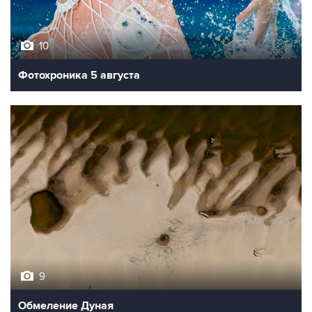
10
Фотохроника 5 августа
9
Обмеление Дуная