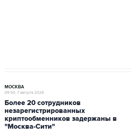
выходят на мировые рынки
Социальная реклама, АНО «Национальные приоритеты».
ИНН 7725383515 Erid: F7NfYUJCUneVdTRF8PRs
Аксенов сообщил о четвертом погибшем в
результате атаки ВСУ на Крым
МОСКВА
09:50, 7 августа 2026
Более 20 сотрудников
незарегистрированных
криптообменников задержаны в
"Москва-Сити"
Через эти обменники украинские колл-центры
легализовывали деньги жертв телефонных