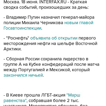
Москва. 18 июня. INTERFAX.RU - Краткая
сводка событий, произошедших за день:
- Владимир Путин назначил генерал-майора
полиции Михаила Черникова
новым главой
Госавтоинспекции
.
- "Роснефть"
объявила об открытии
первого
месторождения нефти на шельфе Восточной
Арктики.
- Сборная России сохранила лидерство в
группе А на Кубке конфедераций после матча
между Португалией и Мексикой, который
закончился ничьей
.
- В Киеве прошла ЛГБТ-акция
"Марш
равенства"
, собравшая более 2 тыс.
участников. Мероприятие обошлось без
серьезных инцидентов, но после окончания